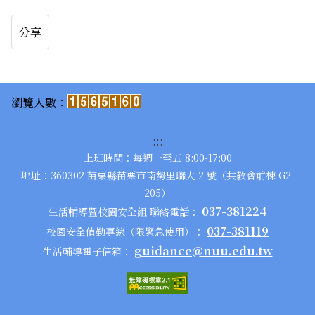
分享
:::
上班時間：每週一至五 8:00-17:00
地址：360302 苗栗縣苗栗市南勢里聯大 2 號（共教會前棟 G2-
205）
037-381224
生活輔導暨校園安全組 聯絡電話：
037-381119
校園安全值勤專線（限緊急使用）：
guidance@nuu.edu.tw
生活輔導電子信箱：