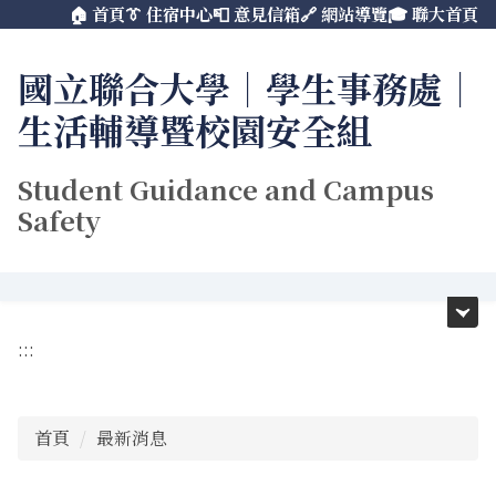
🏠 首頁
👔 住宿中心
📮 意見信箱
🔗 網站導覽
🎓 聯大首頁
跳
到
主
國立聯合大學｜學生事務處｜
要
生活輔導暨校園安全組
內
容
區
Student Guidance and Campus
Safety
:::
首頁
最新消息