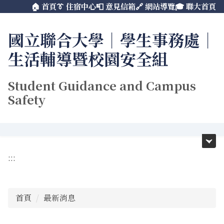
🏠 首頁
👔 住宿中心
📮 意見信箱
🔗 網站導覽
🎓 聯大首頁
跳
到
主
國立聯合大學｜學生事務處｜
要
生活輔導暨校園安全組
內
容
區
Student Guidance and Campus
Safety
:::
首頁
最新消息