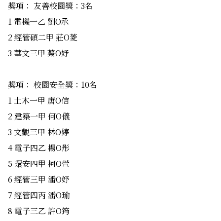
獎項： 友善校園獎：3名
1 電機一乙 劉O承
2 經管碩二甲 莊O菱
3 華文三甲 蔡O妤
獎項： 校園安全獎：10名
1 土木一甲 唐O信
2 建築一甲 何O儀
3 文觀三甲 林O婷
4 電子四乙 楊O彤
5 環安四甲 柯O萱
6 經管三甲 潘O妤
7 經管四丙 潘O瑜
8 電子三乙 許O筠