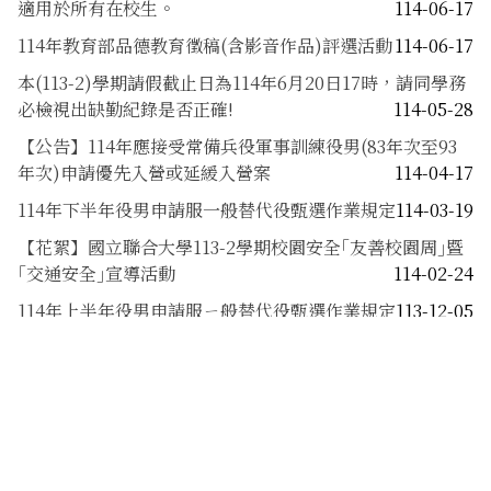
適用於所有在校生。
114-06-17
114年教育部品德教育徵稿(含影音作品)評選活動
114-06-17
本(113-2)學期請假截止日為114年6月20日17時，請同學務
必檢視出缺勤紀錄是否正確!
114-05-28
【公告】114年應接受常備兵役軍事訓練役男(83年次至93
年次)申請優先入營或延緩入營案
114-04-17
114年下半年役男申請服一般替代役甄選作業規定
114-03-19
【花絮】國立聯合大學113-2學期校園安全｢友善校園周｣暨
｢交通安全｣宣導活動
114-02-24
114年上半年役男申請服ㄧ般替代役甄選作業規定
113-12-05
內政部(住宅租定型化契約應記載及不得記載事項)於
113.11.21修正
113-11-28
內政部(住宅專約契約書範本)
113-11-28
113年9、10月大專校院交通意外事故統計
113-11-26
113-1學期交通安全教育宣導活動-【機車、腳踏車(含電