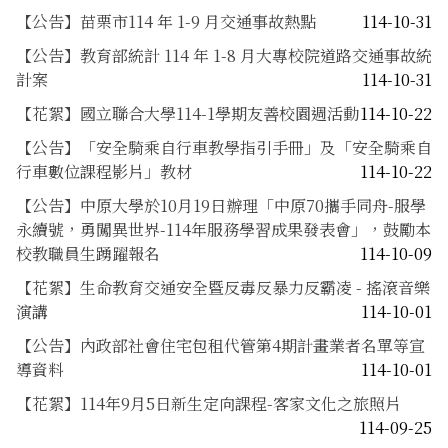
【公告】苗栗市114 年 1-9 月交通事故熱點
114-10-31
【公告】教育部統計 114 年 1-8 月大專校院道路交通事故統
計案
114-10-31
【花絮】國立聯合大學114-1學期友善校園週活動
114-10-22
【公告】「安全騎乘自行車教學指引手冊」及「安全騎乘自
行車數位課程影片」教材
114-10-22
【公告】中原大學於10月19日辦理「中原70攜手同舟-服學
永續號，勇闖異世界-114年服務學習成果發表會」，鼓勵本
校教職員生踴躍報名
114-10-09
【花絮】生命教育交通安全暨反毒反暴力反霸凌 - 搖滾音樂
演講
114-10-01
【公告】內政部社會住宅包租代管第4期計畫業者名單等宣
導資料
114-10-01
【花絮】114年9月5日新生定向課程-客家文化之旅照片
114-09-25