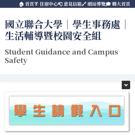
🏠 首頁
👔 住宿中心
📮 意見信箱
🔗 網站導覽
🎓 聯大首頁
跳
到
主
國立聯合大學｜學生事務處｜
要
生活輔導暨校園安全組
內
容
區
Student Guidance and Campus
Safety