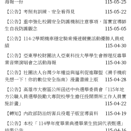
海報一份
115-05-25
【公告】考照有訓練、安全看得見
115-05-22
【公告】重申強化校園安全防護機制注意事項，落實宣導師
生自我防護觀念
115-05-05
【公告】114-2學期機車穩定騎乘慢速競賽活動優勝人員成
績
115-04-30
【公告】亞東學校財團法人亞東科技大學學生會辦理反毒畢
業音樂演唱會之活動海報
115-04-30
【公告】社團法人台灣少年權益與福利促進聯盟《滑手機前
先想一下！你的數位安全指南》漫畫書線上版
115-04-28
【公告】高雄市大樹區公所函送中央選舉委員會「115年地
方公職人員選舉鼓勵大專院校學生擔任投開票所工作人員實
施計畫」
115-04-22
【轉知】內政部防治妨害兵役電子版宣導資料
115-04-19
【公告】本校「 114學年度畢業典禮畢業生致詞代表甄選」
結果公告
115-04-16