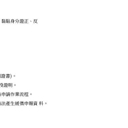
，黏貼身分證正、反
。
訓證書)。
役證明。
集申請作業流程。
無法產生緩徵申報資 料。