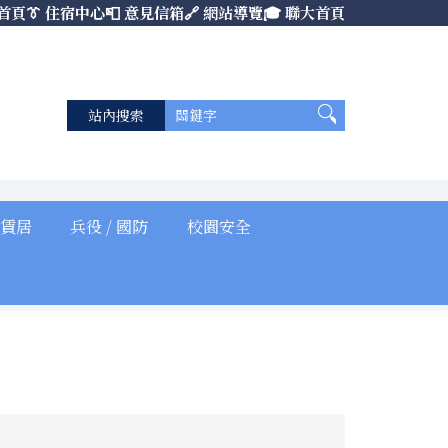
 首頁
👔 住宿中心
📮 意見信箱
🔗 網站導覽
🎓 聯大首頁
 賃居
兵役 / 國防
校園安全