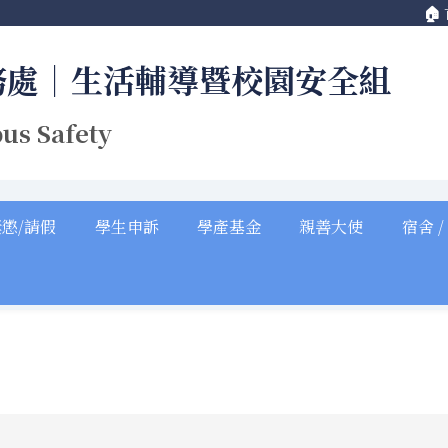
🏠
務處｜生活輔導暨校園安全組
us Safety
獎懲/請假
學生申訴
學產基金
親善大使
宿舍 /