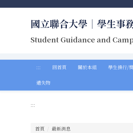
跳
到
主
國立聯合大學｜學生事
要
內
Student Guidance and Camp
容
區
:::
回首頁
關於本組
學生操行/
遺失物
:::
首頁
最新消息