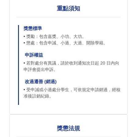
重點須知
獎懲標準
獎勵：包含嘉獎、小功、大功。
懲處：包含申誡、小過、大過、開除學籍。
申訴權益
若對處分有異議，請於收到通知次日起 20 日內向
申評會提出申訴。
改過遷善 (銷過)
受申誡或小過處分學生，可依規定申請銷過，經核
准後註銷紀錄。
獎懲法規