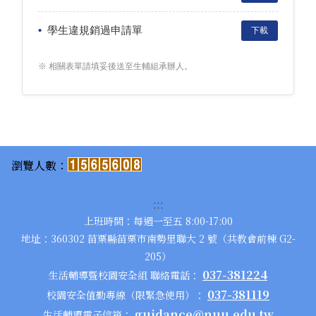
學生違規銷過申請單
下載
※ 相關表單請填妥後送至生輔組承辦人。
:::
上班時間：每週一至五 8:00-17:00
地址：360302 苗栗縣苗栗市南勢里聯大 2 號（共教會前棟 G2-
205）
037-381224
生活輔導暨校園安全組 聯絡電話：
037-381119
校園安全值勤專線（限緊急使用）：
guidance@nuu.edu.tw
生活輔導電子信箱：