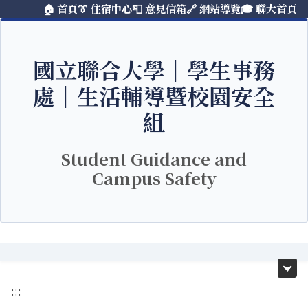
🏠 首頁
👔 住宿中心
📮 意見信箱
🔗 網站導覽
🎓 聯大首頁
跳
到
主
要
國立聯合大學｜學生事務
內
處｜生活輔導暨校園安全
容
區
組
Student Guidance and
Campus Safety
:::